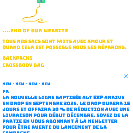
....END OF OUR WEBSITE
TOUS NOS SACS SONT FAITS AVEC AMOUR ET
QUAND CELA EST POSSIBLE NOUS LES RÉPARONS.
BACKPACKS
CROSSBODY BAG
HANDBAG
Clo
FANNY PACK
NEW - NEW - NEW - NEW
WATERPROOF JACKET
FR
TOOLS & 3D PRINT
La nouvelle ligne baptisée ALT
EXP
arrive
SQUARE
en drop en septembre 2026. Le drop durera 15
VASE
jours et offrira 30 % de réduction avec une
GIFT CARD
livraison pour début décembre. Soyez de la
partie en vous abonnant à la newletter
SOUND
pour être averti du lancement de la
ABOUT STORE PARIS