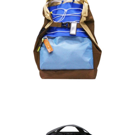
ALT
X
-
Alter
Carbon