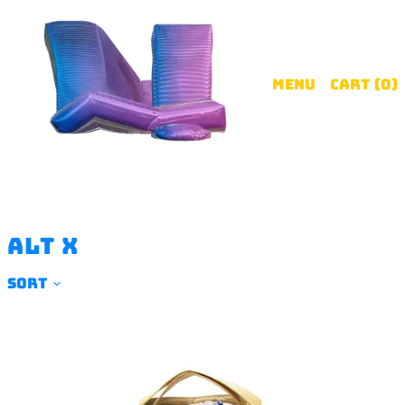
Menu
Cart (
0
)
ALT X
SORT
ALT
X
-
Mountain