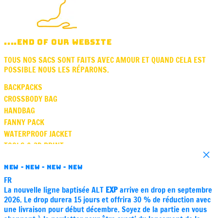
....END OF OUR WEBSITE
TOUS NOS SACS SONT FAITS AVEC AMOUR ET QUAND CELA EST
POSSIBLE NOUS LES RÉPARONS.
BACKPACKS
CROSSBODY BAG
HANDBAG
FANNY PACK
WATERPROOF JACKET
TOOLS & 3D PRINT
Close
SQUARE
NEW - NEW - NEW - NEW
VASE
FR
GIFT CARD
La nouvelle ligne baptisée ALT
EXP
arrive en drop en septembre
SOUND
2026. Le drop durera 15 jours et offrira 30 % de réduction avec
ABOUT STORE PARIS
une livraison pour début décembre. Soyez de la partie en vous
CARE