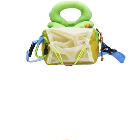
ALT
phantom
MIA
-
Translation