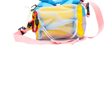
ALT
phantom
MIA
-
Etretat