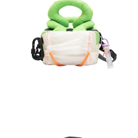
ALT
phantom
MIA
-
Donovan