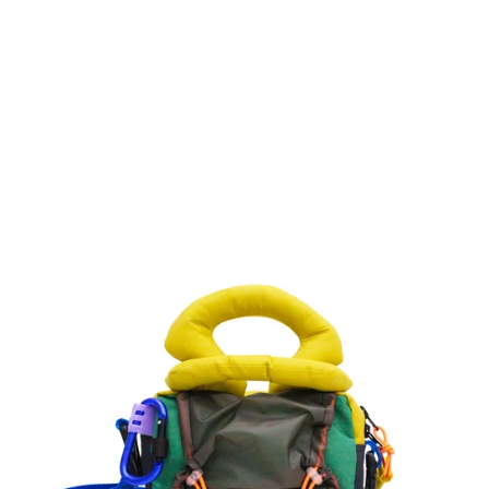
ALT
phantom
MIA
-
Bretagne