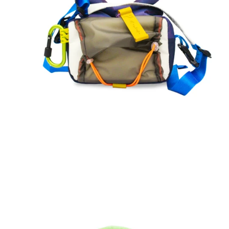
ALT
phantom
MIA
-
Banger