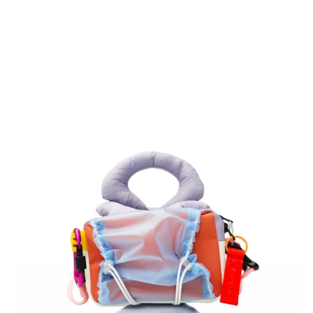
ALT
phantom
MIA
-
Iridium