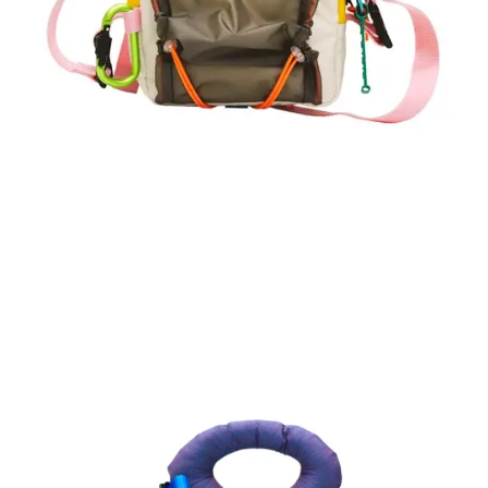
ALT
phantom
MIA
-
Tanganika