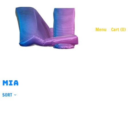
Menu
Cart (
0
)
MIA
SORT
ALT
phantom
MIA
-
ilsepeut