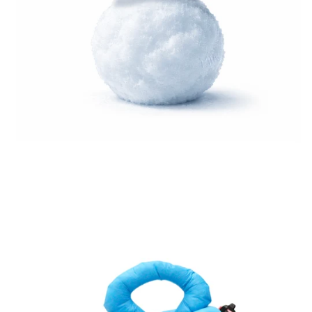
ALT
phantom
MIA
-
Holidays