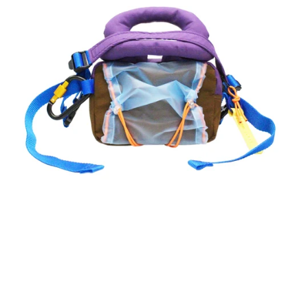
ALT
phantom
MIA
-
Cacao