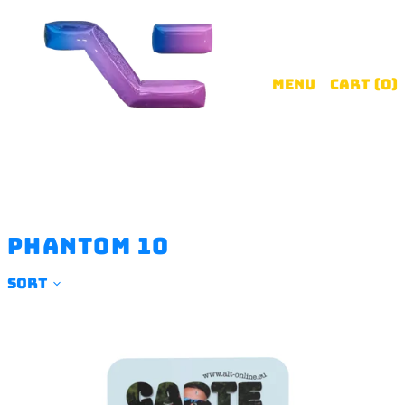
Menu
Cart (
0
)
phantom 10
SORT
CARTE
CADEAUX
ALT
/
GIFT
CARD