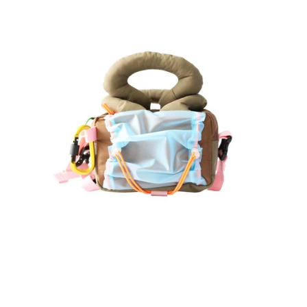
phantom
MIA
-
Cacao
-