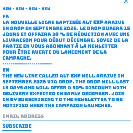
Clo
NEW - NEW - NEW - NEW
FR
La nouvelle ligne baptisée ALT
EXP
arrive
en drop en septembre 2026. Le drop durera 15
jours et offrira 30 % de réduction avec une
Alt
livraison pour début décembre. Soyez de la
little
partie en vous abonnant à la newletter
TDB
pour être averti du lancement de la
-
campagne.
PluriL
------------------------
EN
The new line called ALT
EXP
will arrive in
September 2026 via drop. The drop will last
15 days and will offer a 30% discount with
delivery expected in early December. Join
in by subscribing to the newsletter to be
notified when the campaign launches.
Email
address
SUBSCRIBE