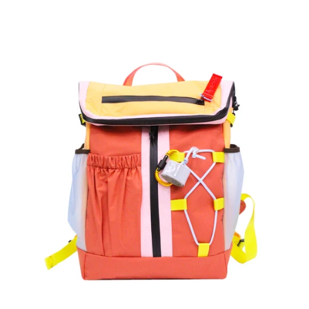
T8
Phantom
-
Beryllium