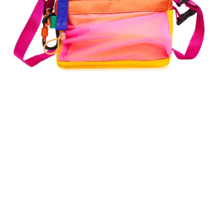
ALT
WTF
3D
-
Tori