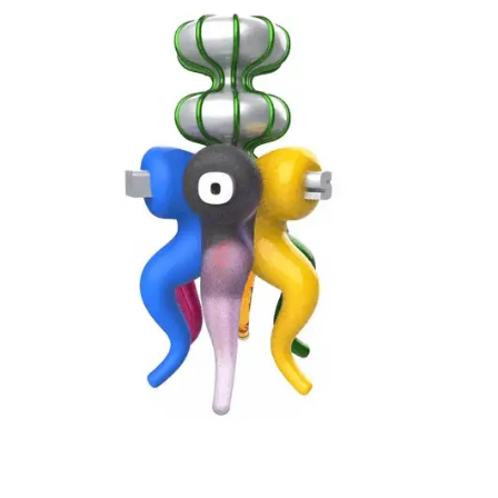
-
-
-
-
-
-
-
-
-
-
-
-
Alt
little