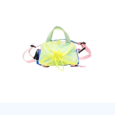
TDB
-
Cotylorhiza
ALT
X