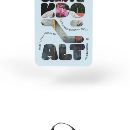
ALT
T8
Phantom
-
northfolk