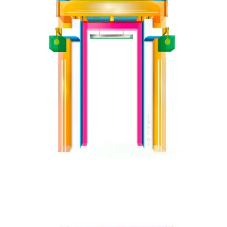
koloroj
Tune
64