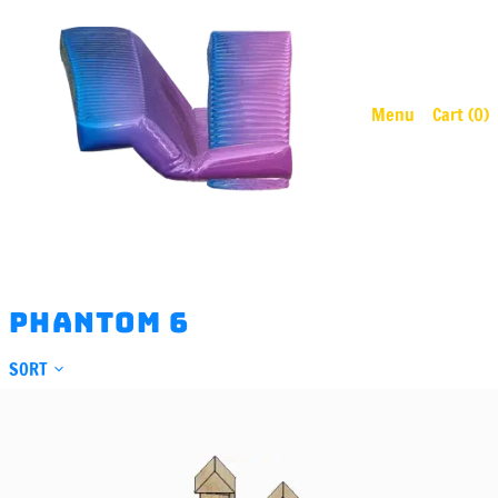
Menu
Cart (
0
)
phantom 6
SORT
koloroj
Tune
65