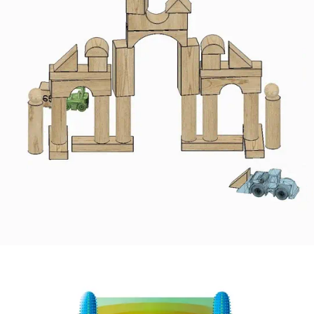
koloroj
tune
61