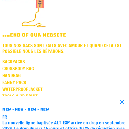
....END OF OUR WEBSITE
TOUS NOS SACS SONT FAITS AVEC AMOUR ET QUAND CELA EST
POSSIBLE NOUS LES RÉPARONS.
BACKPACKS
CROSSBODY BAG
HANDBAG
FANNY PACK
WATERPROOF JACKET
TOOLS & 3D PRINT
Close
SQUARE
NEW - NEW - NEW - NEW
VASE
FR
GIFT CARD
La nouvelle ligne baptisée ALT
EXP
arrive en drop en septembre
SOUND
2026. Le drop durera 15 jours et offrira 30 % de réduction avec