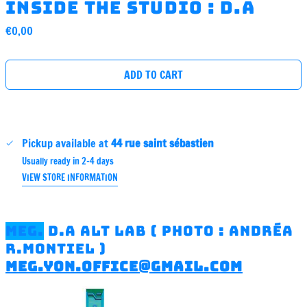
inside the studio : D.A
Regular
€0,00
price
ADD TO CART
Pickup available at
44 rue saint sébastien
Usually ready in 2-4 days
VIEW STORE INFORMATION
Meg.
D.A ALT lab ( photo : andréa
R.Montiel )
meg.yon.office@gmail.com