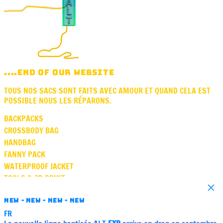
....END OF OUR WEBSITE
TOUS NOS SACS SONT FAITS AVEC AMOUR ET QUAND CELA EST
POSSIBLE NOUS LES RÉPARONS.
BACKPACKS
CROSSBODY BAG
HANDBAG
FANNY PACK
WATERPROOF JACKET
TOOLS & 3D PRINT
Close
SQUARE
NEW - NEW - NEW - NEW
VASE
FR
GIFT CARD