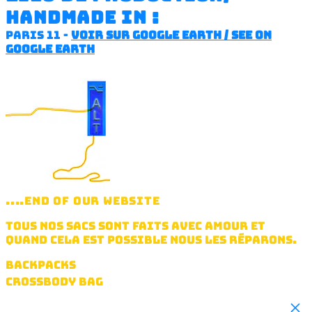
handmade in :
paris 11 -
voir sur google earth / see on
google earth
....END OF OUR WEBSITE
TOUS NOS SACS SONT FAITS AVEC AMOUR ET
QUAND CELA EST POSSIBLE NOUS LES RÉPARONS.
BACKPACKS
CROSSBODY BAG
HANDBAG
Clo