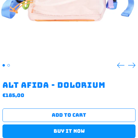
Previ
N
slide
s
Alt Afida - dolorium
Regular
€185,00
price
ADD TO CART
BUY IT NOW