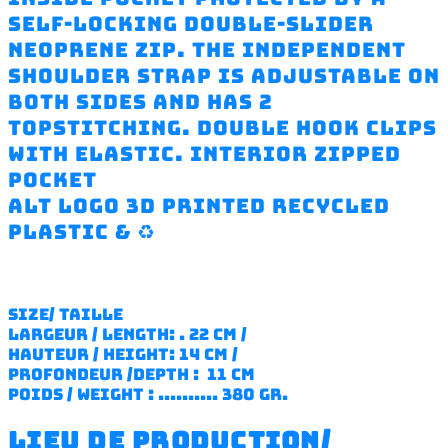
self-locking double-slider
neoprene zip. The independent
shoulder strap is adjustable on
both sides and has 2
topstitching. double hook clips
with elastic. interior zipped
pocket
ALT logo 3D printed recycled
plastic & ♻️
SIZE/ TAILLE
largeur / length: . 22 cm /
hauteur / height:
14 cm /
profondeur /depth :
11
cm
poids / weight : .......... 380 gr.
lieu de production/