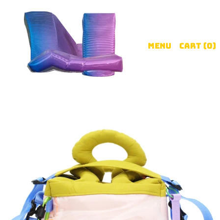
Menu
Cart (
0
)