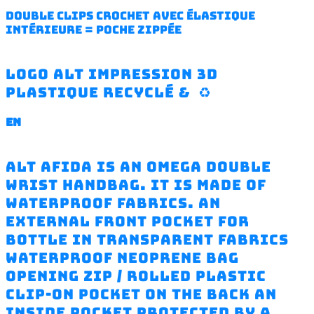
double clips crochet avec élastique
intérieure = poche zippée
Logo ALT impression 3D
plastique recyclé & ♻️
EN
ALT Afida is an omega double
wrist handbag. It is made of
waterproof fabrics. An
external front pocket for
bottle in transparent fabrics
waterproof neoprene bag
opening zip / Rolled plastic
clip-on pocket on the back an
inside pocket protected by a