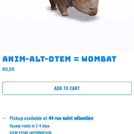
anim-ALT-otem = Wombat
Regular
€0,00
price
ADD TO CART
Pickup available at
44 rue saint sébastien
Usually ready in 2-4 days
VIEW STORE INFORMATION