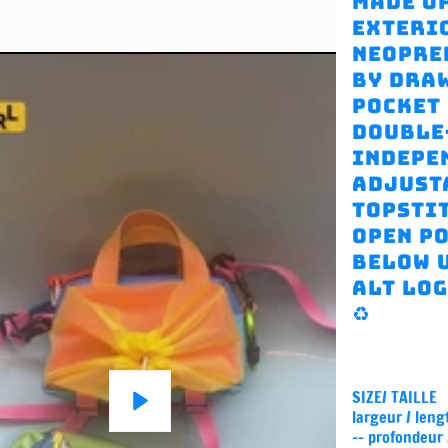
made o
exteri
neopren
by draw
pocket 
double-
indepe
adjusta
topsti
open p
below 
ALT log
♻️
SIZE/ TAILLE
largeur / leng
-- profondeur
Play