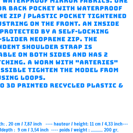
f waterproof mirror fabrics. One
or back pocket with waterproof
e zip / plastic pocket tightened
string on the front. an inside
protected by a self-locking
slider neoprene zip. The
ndent shoulder strap is
ble on both sides and has 2
tching. A worn with "arteries"
ossible Tighten the model from
using loops.
o 3D printed recycled plastic &
th: . 20 cm / 7,87 inch ---- hauteur / height:
11 cm / 4,33 inch
---
 /depth :
9 cm / 3,54 inch
---- poids / weight : .......... 200 gr.