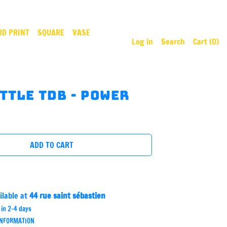
3D PRINT
SQUARE
VASE
Log in
Search
Cart (
0
)
ittle TDB - power
ADD TO CART
ilable at
44 rue saint sébastien
 in 2-4 days
INFORMATION