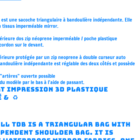
 est une sacoche triangulaire à bandoulière indépendante. Elle
n tissus imperméable mirror.
érieure dos zip néoprene imperméable / poche plastique
cordon sur le devant.
érieure protégée par un zip neoprene à double curseur auto
bandoulière indépendante est réglable des deux côtés et possède
"artères" ouverte possible
u modèle par le bas à l'aide de passant.
LT impression 3D plastique
 & ♻️
ll TDB is a triangular bag with
pendent shoulder bag. It is