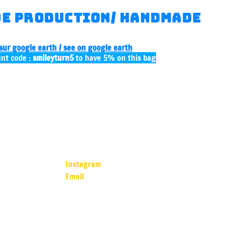
de production/ handmade
 sur google earth / see on google earth
unt code :
smileyturn5
to have 5% on this bag
Instagram
Email