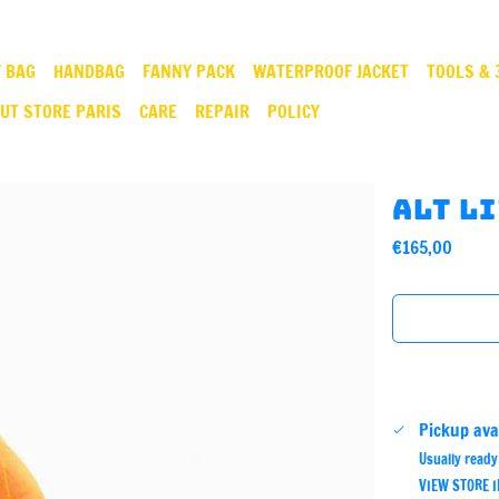
 BAG
HANDBAG
FANNY PACK
WATERPROOF JACKET
TOOLS & 
UT STORE PARIS
CARE
REPAIR
POLICY
Alt l
Regular
€165,00
price
Pickup ava
Usually ready
VIEW STORE 