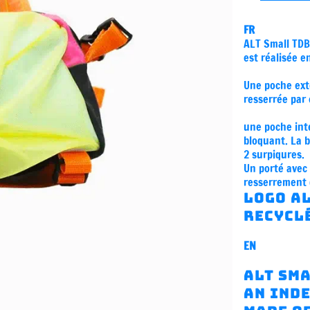
FR
ALT Small TDB
est réalisée e
Une poche ext
resserrée par 
une poche int
bloquant. La 
2 surpiqures.
Un porté avec 
resserrement d
Logo A
recyclé
EN
ALT Sma
an inde