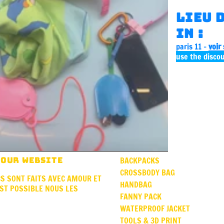
lieu 
in :
paris 11 -
voir
use the disco
F OUR WEBSITE
BACKPACKS
CROSSBODY BAG
S SONT FAITS AVEC AMOUR ET
HANDBAG
ST POSSIBLE NOUS LES
FANNY PACK
WATERPROOF JACKET
TOOLS & 3D PRINT