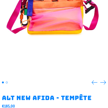
Previou
Ne
slide
sli
Alt new Afida - tempête
Regular
€185,00