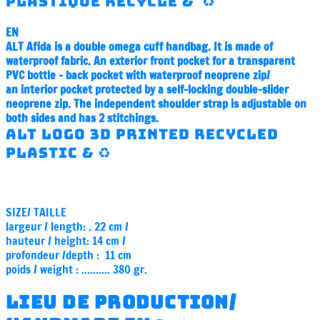
plastique recyclé & ♻️
EN
ALT Afida is a double omega cuff handbag. It is made of
waterproof fabric. An exterior front pocket for a transparent
PVC bottle - back pocket with waterproof neoprene zip/
an interior pocket protected by a self-locking double-slider
neoprene zip. The independent shoulder strap is adjustable on
both sides and has 2 stitchings.
ALT logo 3D printed recycled
plastic & ♻️
SIZE/ TAILLE
largeur / length: . 22 cm /
hauteur / height:
14 cm /
profondeur /depth :
11
cm
poids / weight : .......... 380 gr.
lieu de production/