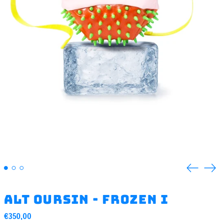
Previou
Ne
slide
sli
ALT Oursin - Frozen I
Regular
€350,00