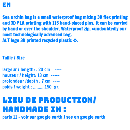
EN
Sea urchin bag is a small waterproof bag mixing 3D flex printing
and 3D PLA printing with 115 hand-placed pins.
It can be carried
by hand or over the shoulder.
Waterproof zip.
>undoubtedly our
most technologically advanced bag.
ALT logo 3D printed recycled plastic ♻️.
Taille / Size
largeur / length: . 20 cm ----
hauteur / height: 13 cm -----
profondeur /depth : 7 cm ----
poids / weight : ..........150 gr.
LIEU DE PRODUCTION/
HANDMADE IN :
paris 11 -
voir sur google earth / see on google earth