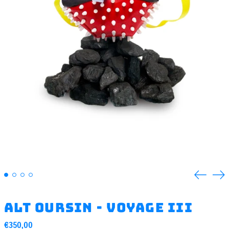
Previou
Ne
slide
sli
ALT Oursin - voyage III
Regular
€350,00