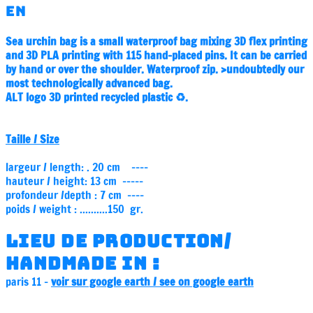
EN
Sea urchin bag is a small waterproof bag mixing 3D flex printing
and 3D PLA printing with 115 hand-placed pins.
It can be carried
by hand or over the shoulder.
Waterproof zip.
>undoubtedly our
most technologically advanced bag.
ALT logo 3D printed recycled plastic ♻️.
Taille / Size
largeur / length: . 20 cm ----
hauteur / height: 13 cm -----
profondeur /depth : 7 cm ----
poids / weight : ..........150 gr.
LIEU DE PRODUCTION/
HANDMADE IN :
paris 11 -
voir sur google earth / see on google earth