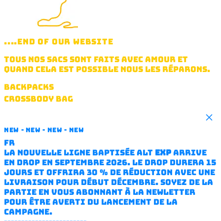
....END OF OUR WEBSITE
TOUS NOS SACS SONT FAITS AVEC AMOUR ET
QUAND CELA EST POSSIBLE NOUS LES RÉPARONS.
BACKPACKS
CROSSBODY BAG
HANDBAG
Clo
FANNY PACK
NEW - NEW - NEW - NEW
WATERPROOF JACKET
FR
TOOLS & 3D PRINT
La nouvelle ligne baptisée ALT
EXP
arrive
SQUARE
en drop en septembre 2026. Le drop durera 15
VASE
jours et offrira 30 % de réduction avec une
GIFT CARD
livraison pour début décembre. Soyez de la
partie en vous abonnant à la newletter
SOUND
pour être averti du lancement de la
ABOUT STORE PARIS
campagne.
CARE