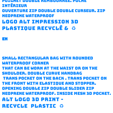
Poignet double rembourrée. poche
intérieur
Ouverture zip double double curseur. ZIP
NEOPRENE WATERPROOF
Logo ALT impression 3D
plastique recyclé & ♻️
EN
Small rectangular bag with rounded
waterproof corner
that can be worn at the waist or on the
shoulder. double curve handbag
trans pocket on the back . trans
pocket on
the front with elastique and stopper.
Opening double zip double slider
ZIP
NEOPRENE WATERPROOF
. inside mesh 3D pocket.
ALT logo 3D print -
recycle
Plastic ♻️