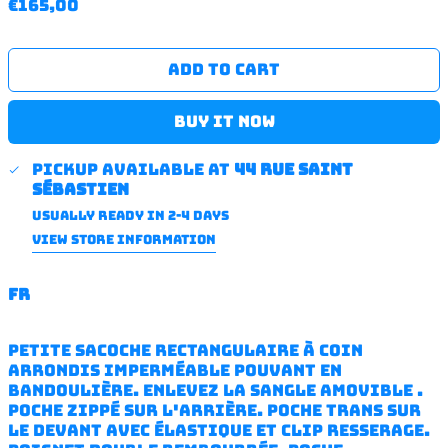
Regular
€165,00
price
ADD TO CART
BUY IT NOW
Pickup available at
44 rue saint
sébastien
Usually ready in 2-4 days
VIEW STORE INFORMATION
FR
Petite sacoche rectangulaire à coin
arrondis imperméable pouvant en
bandoulière. Enlevez la sangle amovible .
poche zippé sur l'arrière. Poche trans sur
le devant avec élastique et clip resserage.