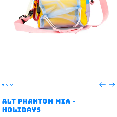
Previ
N
slide
s
ALT phantom MIA -
Holidays