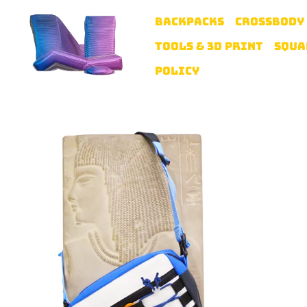
BACKPACKS
CROSSBODY
TOOLS & 3D PRINT
SQUA
POLICY