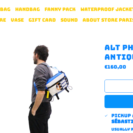
 BAG
HANDBAG
FANNY PACK
WATERPROOF JACKE
RE
VASE
GIFT CARD
SOUND
ABOUT STORE PARI
ALT p
Antiq
Regular
€160,00
price
Pickup
sébast
Usually r