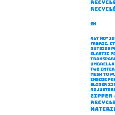
recyclé
recycl
EN
Alt No° 1
fabric. I
outside p
elastic p
transpare
umbrella
Two inter
mesh to pu
inside po
slider zi
adjustabl
zipper
recycl
materi