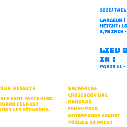
SIZE/ TAIL
largeur / 
height: 16
2,75 inch --
lieu 
in :
paris 11 -
F OUR WEBSITE
BACKPACKS
CROSSBODY BAG
SACS SONT FAITS AVEC
HANDBAG
QUAND CELA EST
FANNY PACK
NOUS LES RÉPARONS.
WATERPROOF JACKET
TOOLS & 3D PRINT