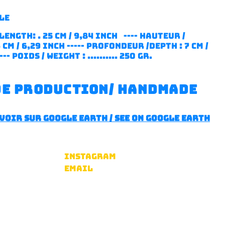
LE
length: . 25 cm / 9,84 inch ---- hauteur /
 cm / 6,29 inch ----- profondeur /depth : 7 cm /
-- poids / weight : .......... 250 gr.
de production/ handmade
voir sur google earth / see on google earth
Instagram
Email