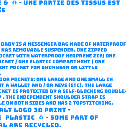
 & ♻️ - une partie des tissus est
ée
0 baby is a messenger bag made of waterproof
t has removable suspender. One zipped
ocket with waterproof neoprene zip/ one
ocket / one elastic compartment / one
nt pocket for swimwear or little
.
ior pockets: one large and one small in
t a wallet and / or keys (etc). The large
cket is protected by a self-blocking double-
p . The independent shoulder strap is
e on both sides and has 2 topstitching.
ALT logo 3D print -
e
Plastic ♻️ - some part of
al are recycled.