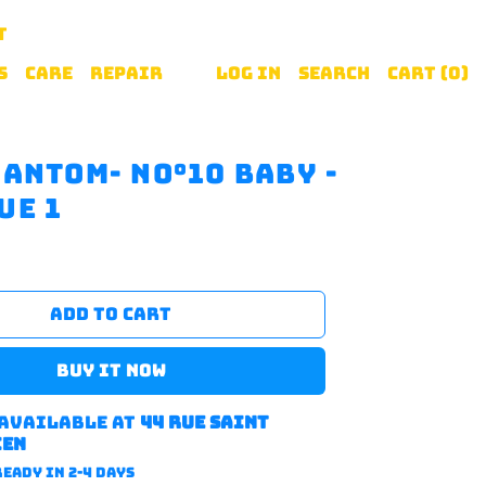
T
S
CARE
REPAIR
Log in
Search
Cart (
0
)
hantom- no°10 Baby -
ue 1
ADD TO CART
BUY IT NOW
 available at
44 rue saint
ien
eady in 2-4 days