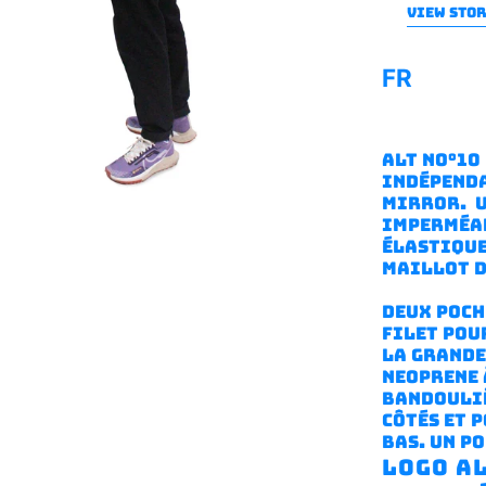
VIEW STO
FR
ALT no°10
indépenda
mirror. U
imperméab
élastique
maillot d
Deux poch
filet pour
La grande
neoprene 
bandouliè
côtés et 
bas. Un p
Logo A