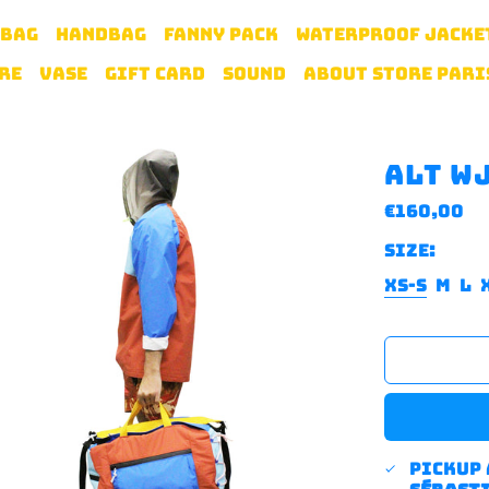
 BAG
HANDBAG
FANNY PACK
WATERPROOF JACKE
RE
VASE
GIFT CARD
SOUND
ABOUT STORE PARI
ALT W
Regular
€160,00
price
Size:
XS-S
M
L
Pickup