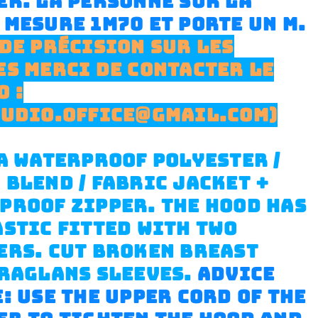
ER.
LA PERSONNE SUR LA
 MESURE 1M70 ET PORTE UN M.
 DE PRÉCISION SUR LES
ES MERCI DE CONTACTER LE
O :
TUDIO.OFFICE@GMAIL.COM)
 A WATERPROOF POLYESTER /
 BLEND / FABRIC JACKET +
PROOF ZIPPER. THE HOOD HAS
ASTIC FITTED WITH TWO
ERS. CUT BROKEN BREAST
 RAGLANS SLEEVES.
ADVICE
: USE THE UPPER CORD OF THE