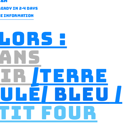
ien
eady in 2-4 days
RE INFORMATION
lors :
ans
oir
/
terre
ulé
/
bleu
/
tit four