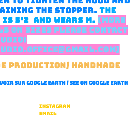
ER TO TIGHTEN THE HOOD AND
AINING THE STOPPER.
THE
 IS 5'2 AND WEARS M.
(MORE
LS ON SIZES PLEASE CONTACT
TUDIO:
TUDIO.OFFICE@GMAIL.COM)
de production/ handmade
voir sur google earth / see on google earth
Instagram
Email