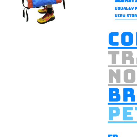
sébast
Usually r
VIEW STO
co
tr
n
br
pe