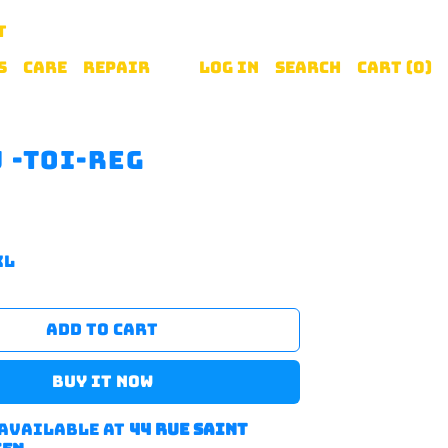
T
S
CARE
REPAIR
Log in
Search
Cart (
0
)
J -Toi-reg
XL
ADD TO CART
BUY IT NOW
 available at
44 rue saint