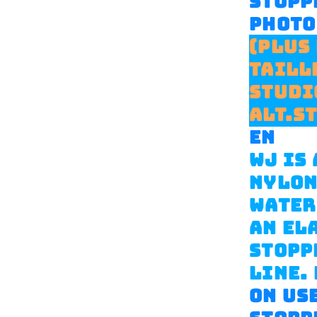
STOPP
PHOTO
(PLUS
TAILL
STUDI
ALT.S
EN
WJ IS
NYLON
WATER
AN EL
STOPP
LINE.
ON USE