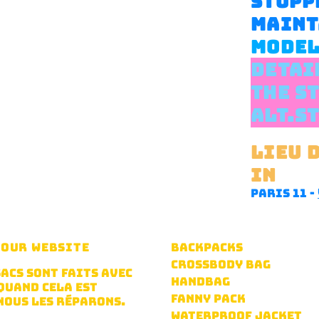
STOPP
MAINT
MODEL
DETAI
THE S
ALT.S
lieu 
in
:
paris 11 -
F OUR WEBSITE
BACKPACKS
CROSSBODY BAG
SACS SONT FAITS AVEC
HANDBAG
QUAND CELA EST
FANNY PACK
NOUS LES RÉPARONS.
WATERPROOF JACKET