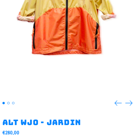
Previou
Ne
slide
sli
ALT WJO - Jardin
Regular
€280,00