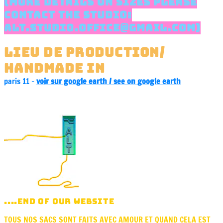
(MORE DETAILS ON SIZES PLEASE
CONTACT THE STUDIO:
ALT.STUDIO.OFFICE@GMAIL.COM)
lieu de production/
handmade in
:
paris 11 -
voir sur google earth / see on google earth
....END OF OUR WEBSITE
TOUS NOS SACS SONT FAITS AVEC AMOUR ET QUAND CELA EST