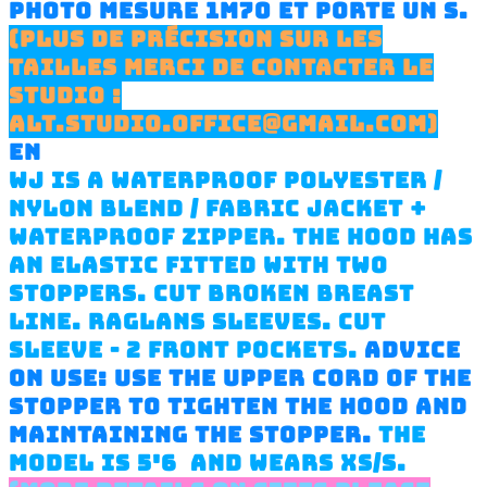
PHOTO MESURE 1M70 ET PORTE UN S.
(PLUS DE PRÉCISION SUR LES
TAILLES MERCI DE CONTACTER LE
STUDIO :
ALT.STUDIO.OFFICE@GMAIL.COM)
EN
WJ IS A WATERPROOF POLYESTER /
NYLON BLEND / FABRIC JACKET +
WATERPROOF ZIPPER. THE HOOD HAS
AN ELASTIC FITTED WITH TWO
STOPPERS. CUT BROKEN BREAST
LINE. RAGLANS SLEEVES. CUT
SLEEVE - 2 FRONT POCKETS.
ADVICE
ON USE: USE THE UPPER CORD OF THE
STOPPER TO TIGHTEN THE HOOD AND
MAINTAINING THE STOPPER.
THE
MODEL IS 5'6 AND WEARS XS/S.