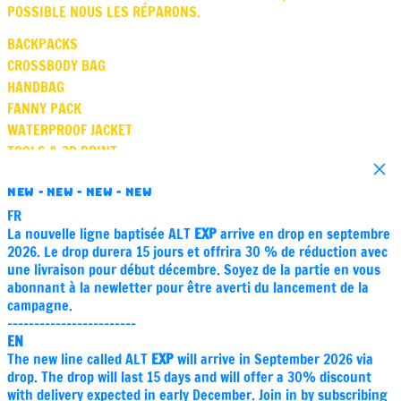
POSSIBLE NOUS LES RÉPARONS.
BACKPACKS
CROSSBODY BAG
HANDBAG
FANNY PACK
WATERPROOF JACKET
TOOLS & 3D PRINT
Close
SQUARE
NEW - NEW - NEW - NEW
VASE
FR
GIFT CARD
La nouvelle ligne baptisée ALT
EXP
arrive en drop en septembre
SOUND
2026. Le drop durera 15 jours et offrira 30 % de réduction avec
ABOUT STORE PARIS
une livraison pour début décembre. Soyez de la partie en vous
CARE
abonnant à la newletter pour être averti du lancement de la
REPAIR
campagne.
------------------------
POLICY
EN
Instagram
The new line called ALT
EXP
will arrive in September 2026 via
drop. The drop will last 15 days and will offer a 30% discount
Email
with delivery expected in early December. Join in by subscribing