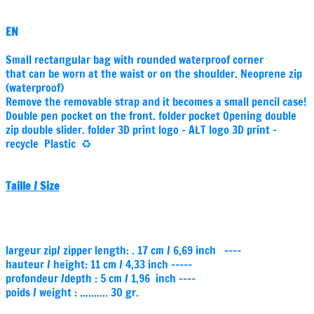
EN
Small rectangular bag with rounded waterproof corner
that can be worn at the waist or on the shoulder. Neoprene zip
(waterproof)
Remove the removable strap and it becomes a small pencil case!
Double pen pocket on the front. folder pocket Opening double
zip double slider.
folder 3D print logo -
ALT logo 3D print -
recycle
Plastic ♻️
Taille / Size
largeur zip/ zipper length: . 17 cm / 6,69 inch ----
hauteur / height: 11 cm / 4,33 inch -----
profondeur /depth : 5 cm / 1,96 inch ----
poids / weight : .......... 30 gr.