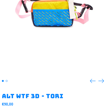
Previou
Ne
slide
sli
ALT WTF 3D - Tori
Regular
€90,00