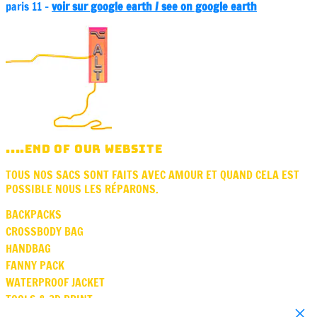
paris 11 -
voir sur google earth / see on google earth
....END OF OUR WEBSITE
TOUS NOS SACS SONT FAITS AVEC AMOUR ET QUAND CELA EST
POSSIBLE NOUS LES RÉPARONS.
BACKPACKS
CROSSBODY BAG
HANDBAG
FANNY PACK
WATERPROOF JACKET
TOOLS & 3D PRINT
Close
SQUARE