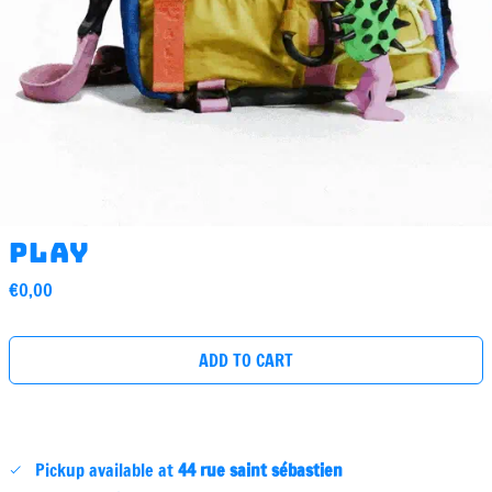
Play
Regular
€0,00
price
ADD TO CART
Pickup available at
44 rue saint sébastien