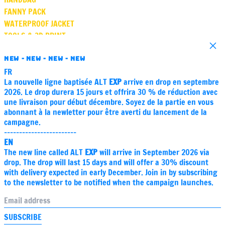
FANNY PACK
WATERPROOF JACKET
TOOLS & 3D PRINT
Close
SQUARE
NEW - NEW - NEW - NEW
VASE
FR
GIFT CARD
La nouvelle ligne baptisée ALT
EXP
arrive en drop en septembre
SOUND
2026. Le drop durera 15 jours et offrira 30 % de réduction avec
ABOUT STORE PARIS
une livraison pour début décembre. Soyez de la partie en vous
CARE
abonnant à la newletter pour être averti du lancement de la
REPAIR
campagne.
------------------------
POLICY
EN
Instagram
The new line called ALT
EXP
will arrive in September 2026 via
drop. The drop will last 15 days and will offer a 30% discount
Email
with delivery expected in early December. Join in by subscribing
to the newsletter to be notified when the campaign launches.
© 2026,
ALT ONLINE LAB
.
Powered by Shopify
Email
address
Payment
SUBSCRIBE
methods