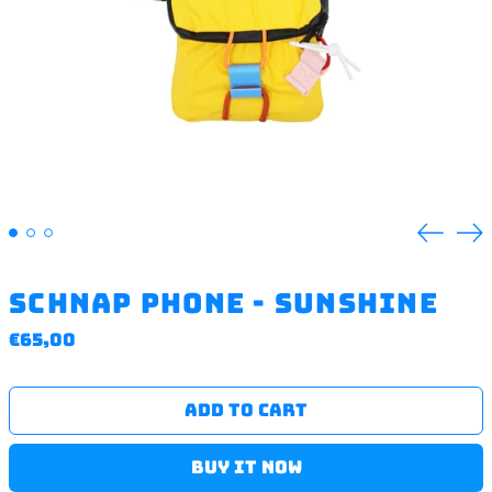
Previ
N
slide
s
Schnap phone - sunshine
Regular
€65,00
price
ADD TO CART
BUY IT NOW