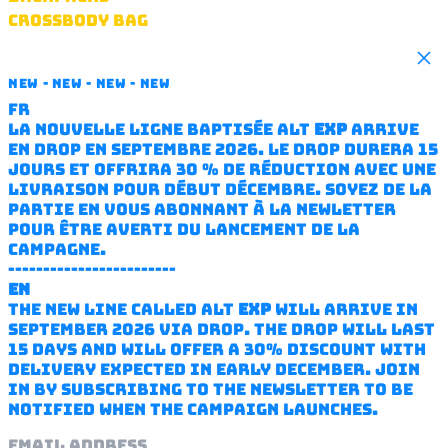
CROSSBODY BAG
HANDBAG
Clo
FANNY PACK
NEW - NEW - NEW - NEW
WATERPROOF JACKET
FR
TOOLS & 3D PRINT
La nouvelle ligne baptisée ALT
EXP
arrive
SQUARE
en drop en septembre 2026. Le drop durera 15
VASE
jours et offrira 30 % de réduction avec une
GIFT CARD
livraison pour début décembre. Soyez de la
partie en vous abonnant à la newletter
SOUND
pour être averti du lancement de la
ABOUT STORE PARIS
campagne.
CARE
------------------------
REPAIR
EN
POLICY
The new line called ALT
EXP
will arrive in
September 2026 via drop. The drop will last
Instagram
15 days and will offer a 30% discount with
Email
delivery expected in early December. Join
in by subscribing to the newsletter to be
© 2026,
ALT ONLINE LAB
.
notified when the campaign launches.
Powered by Shopify
Email