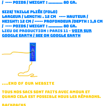
/ ---- poids / weight : .......... 80 gr.
SIZE/ TAILLE pliée (fold)
largeur / length: . 12 cm ---- hauteur /
height: 12 cm / ----- profondeur /depth : 1,5 cm
/ ---- poids / weight : .......... 80 gr.
lieu de production : paris 11 -
voir sur
google earth / see on google earth
....END OF OUR WEBSITE
TOUS NOS SACS SONT FAITS AVEC AMOUR ET
QUAND CELA EST POSSIBLE NOUS LES RÉPARONS.
BACKPACKS