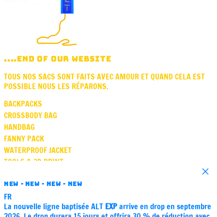
....END OF OUR WEBSITE
TOUS NOS SACS SONT FAITS AVEC AMOUR ET QUAND CELA EST
POSSIBLE NOUS LES RÉPARONS.
BACKPACKS
CROSSBODY BAG
HANDBAG
FANNY PACK
WATERPROOF JACKET
TOOLS & 3D PRINT
Close
SQUARE
NEW - NEW - NEW - NEW
VASE
FR
GIFT CARD
La nouvelle ligne baptisée ALT
EXP
arrive en drop en septembre
SOUND
2026. Le drop durera 15 jours et offrira 30 % de réduction avec